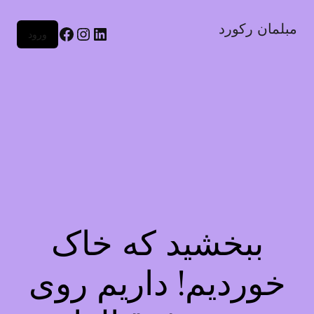
مبلمان رکورد
لینکداین
اینستاگرم
فیس‌بوک
ورود
ببخشید که خاک
خوردیم! داریم روی